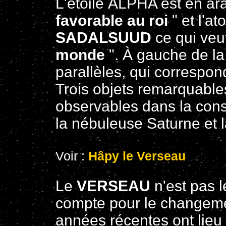
L'étoile ALPHA est en a
favorable au roi
" et l'a
SADALSUUD
ce qui veut
monde
". À gauche de la
parallèles, qui correspon
Trois objets remarquable
observables dans la const
la nébuleuse Saturne et 
Voir :
Hâpy le Verseau
Le
VERSEAU
n'est pas 
compte pour le changemen
années récentes ont lieu 