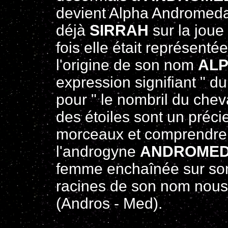
devient Alpha Andromedae
déjà
SIRRAH
sur la joue 
fois elle était représent
l'origine de son nom
AL
expression signifiant " d
pour " le nombril du chev
des étoiles sont un préci
morceaux et comprendre l
l'androgyne
ANDROME
femme enchaînée sur son
racines de son nom nous 
(Andros - Med).