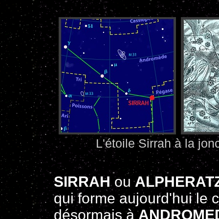
L'étoile Sirrah à la j
SIRRAH
ou
ALPHERAT
qui forme aujourd'hui le 
désormais à
ANDROME