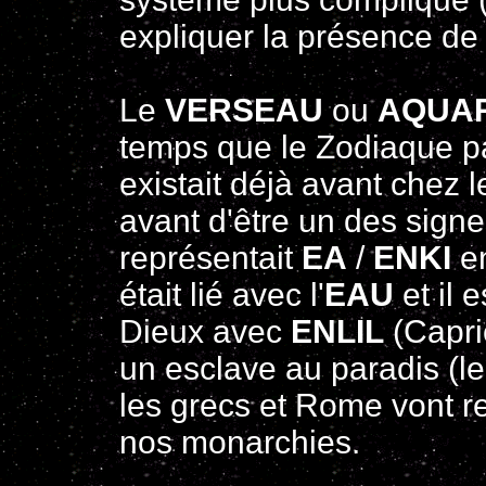
expliquer la présence de 
Le
VERSEAU
ou
AQUA
temps que le Zodiaque pa
existait déjà avant chez 
avant d'être un des sign
représentait
EA
/
ENKI
en
était lié avec l'
EAU
et il 
Dieux avec
ENLIL
(Capric
un esclave au paradis (le 
les grecs et Rome vont r
nos monarchies.