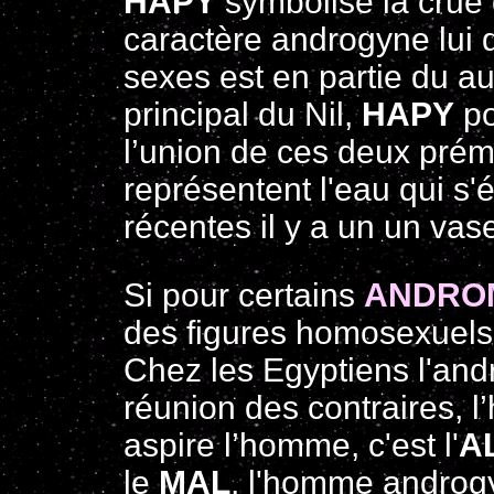
HAPY
symbolise la crue du
caractère androgyne lui 
sexes est en partie du au 
principal du Nil,
HAPY
po
l’union de ces deux prém
représentent l'eau qui s'
récentes il y a un un va
Si pour certains
ANDRO
des figures homosexuels
Chez les Egyptiens l'andr
réunion des contraires, l
aspire l’homme, c'est l'
A
le
MAL
, l'homme androg