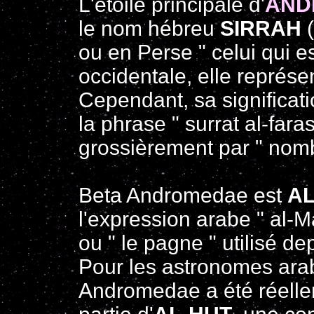
L'étoile principale d'
AND
le nom hébreu
SIRRAH
(
ou en Perse " celui qui e
occidentale, elle représe
Cependant, sa significati
la phrase " surrat al-faras
grossièrement par " nomb
Beta Andromedae est
AL
l'expression arabe " al-Ma
ou " le pagne " utilisé d
Pour les astronomes ara
Andromedae a été réelle