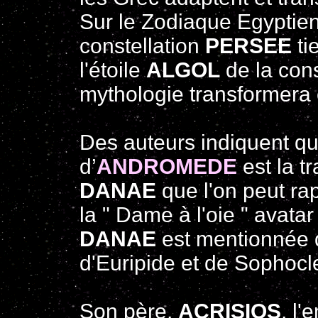
Sur le Zodiaque Egyptien
constellation
PERSEE
ti
l'étoile
ALGOL
de la cons
mythologie transformera
Des auteurs indiquent qu
d’
ANDROMEDE
est la t
DANAE
que l'on peut ra
la " Dame à l'oie " avata
DANAE
est mentionnée 
d'Euripide et de Sophocl
Son père,
ACRISIOS
, l