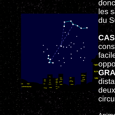
donc
les 
du S
CAS
cons
faci
oppo
GRA
dist
deux
circ