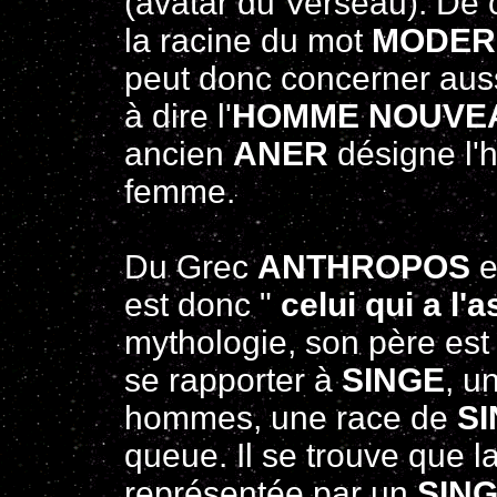
(avatar du Verseau). D
la racine du mot
MODER
peut donc concerner aus
à dire l'
HOMME NOUVE
ancien
ANER
désigne l
femme.
Du Grec
ANTHROPOS
e
est donc "
celui qui a l
mythologie, son père es
se rapporter à
SINGE
, u
hommes, une race de
S
queue. Il se trouve que la
représentée par un
SIN