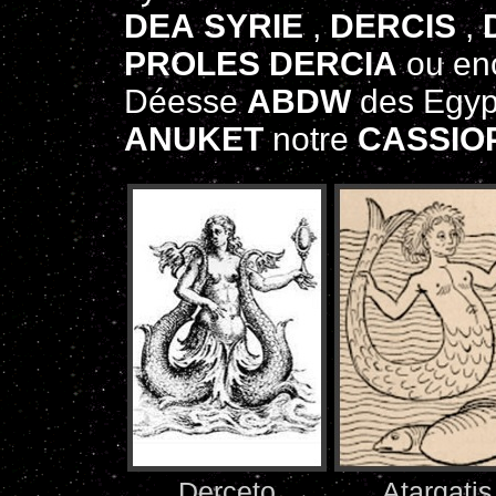
DEA SYRIE
,
DERCIS
,
PROLES DERCIA
ou en
Déesse
ABDW
des Egypt
ANUKET
notre
CASSIO
Derceto
Atargatis