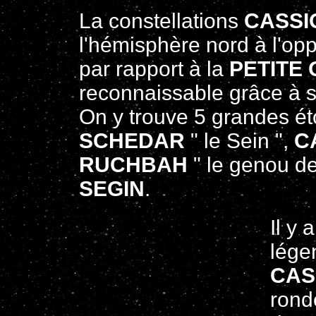
La constellations
CASSI
l'hémisphère nord à l'op
par rapport à la
PETITE
reconnaissable grâce à 
On y trouve 5 grandes ét
SCHEDAR
" le Sein ",
C
RUCHBAH
" le genou de
SEGIN
.
Il y
lége
CAS
ronde