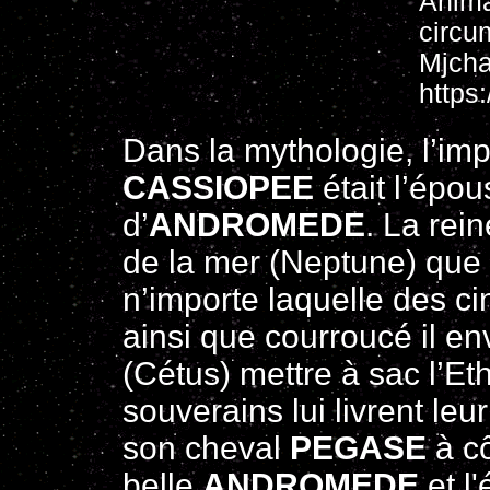
Anima
circu
Mjcha
https
Dans la mythologie, l’imp
CASSIOPEE
était l’épou
d’
ANDROMEDE
. La rei
de la mer (Neptune) que s
n’importe laquelle des cin
ainsi que courroucé il e
(Cétus) mettre à sac l’Et
souverains lui livrent leur
son cheval
PEGASE
à cô
belle
ANDROMEDE
et l