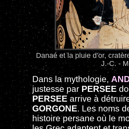
Danaé et la pluie d'or, cratè
J.-C. - 
Dans la mythologie,
AN
justesse par
PERSEE
do
PERSEE
arrive à détruir
GORGONE
. Les noms d
histoire persane où le 
les Grec adaptent et trans