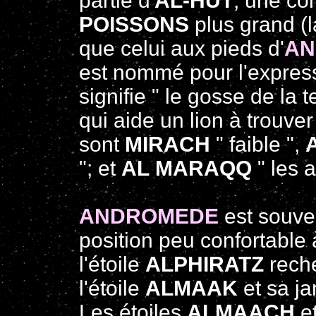
partie d'
AL-HUT
, une co
POISSONS
plus grand (l
que celui aux pieds d'
AN
est nommé pour l'express
signifie " le gosse de la 
qui aide un lion à trouver
sont
MIRACH
" faible ",
"; et
AL MARAQQ
" les a
ANDROMEDE
est souve
position peu confortable à
l'étoile
ALPHIRATZ
reche
l'étoile
ALMAAK
et sa ja
Les étoiles
ALMAACH
e