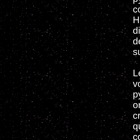
c
H
d
d
s
L
v
p
o
c
q
c